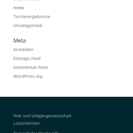
News
Turnierergebnisse
Uncategorised
Meta
Anmelden
Eintrags-Feed
Kommentar-Feed
WordPress.org
Reit- und Voltigiergemeinschaft
Lützenkirchen