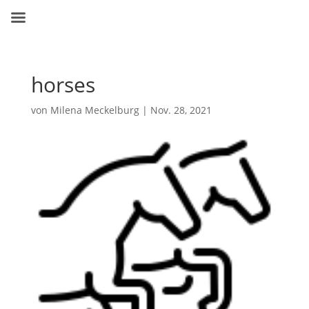
horses
von
Milena Meckelburg
|
Nov. 28, 2021