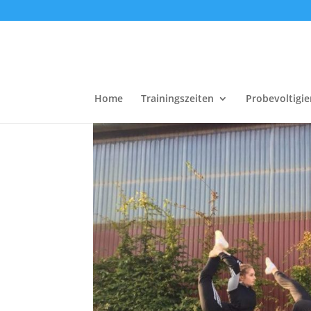
akrobatik_1
von
Milena Meckelburg
|
Dez. 16, 2021
Home
Trainingszeiten
Probevoltigie