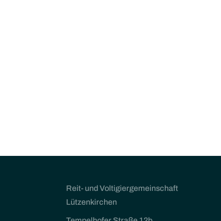
Reit- und Voltigiergemeinschaft
Lützenkirchen
Tempelhofer Straße 12b