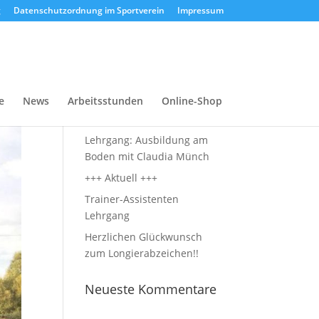
g
Datenschutzordnung im Sportverein
Impressum
Neueste Beiträge
e
News
Arbeitsstunden
Online-Shop
Voltis auf Abwegen
Lehrgang: Ausbildung am
Boden mit Claudia Münch
+++ Aktuell +++
Trainer-Assistenten
Lehrgang
Herzlichen Glückwunsch
zum Longierabzeichen!!
Neueste Kommentare