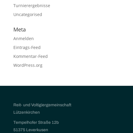
Turnierergebnisse
Uncategorised
Meta
Anmelden
Eintrags-Feed
Kommentar-Feed
WordPress.org
Reit- und Voltigiergemeinschaft
Lützenkirchen
Tempelhofer Straße 12b
51375 Leverkusen