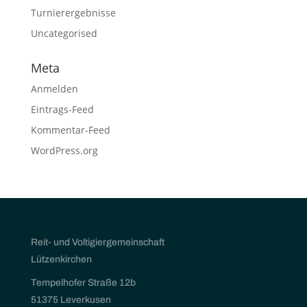
Turnierergebnisse
Uncategorised
Meta
Anmelden
Eintrags-Feed
Kommentar-Feed
WordPress.org
Reit- und Voltigiergemeinschaft
Lützenkirchen
Tempelhofer Straße 12b
51375 Leverkusen