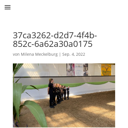
37ca3262-d2d7-4f4b-
852c-6a62a30a0175
von
Milena Meckelburg
|
Sep. 4, 2022