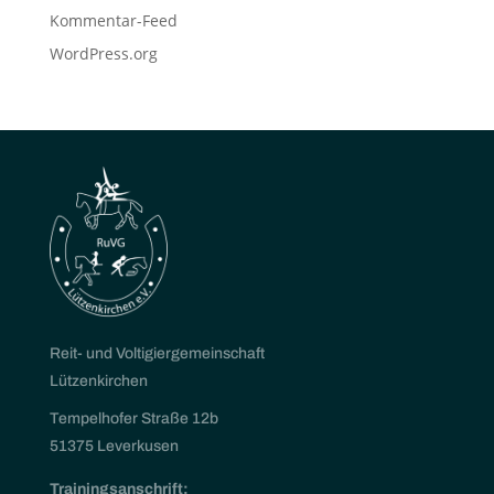
Kommentar-Feed
WordPress.org
Reit- und Voltigiergemeinschaft
Lützenkirchen
Tempelhofer Straße 12b
51375 Leverkusen
Trainingsanschrift: